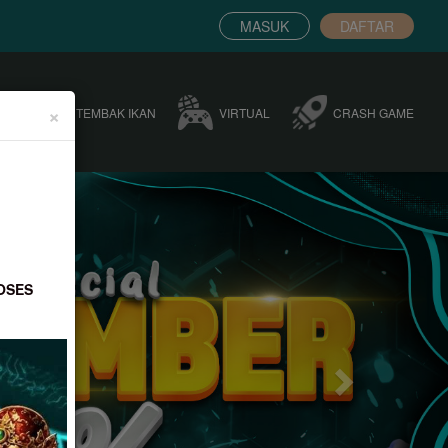
MASUK
DAFTAR
×
AM
TEMBAK IKAN
VIRTUAL
CRASH GAME
Next
ROSES