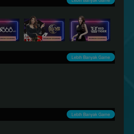
Lebih Banyak Game
Lebih Banyak Game
Lebih Banyak Game