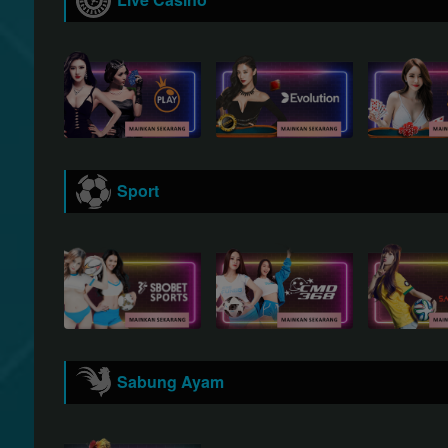
Sport
Sabung Ayam