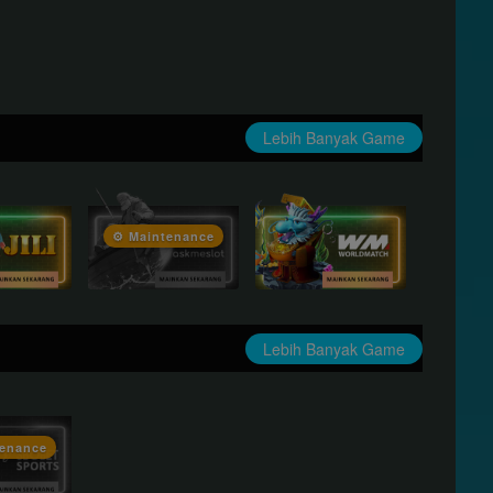
Lebih Banyak Game
⚙ Maintenance
Lebih Banyak Game
tenance