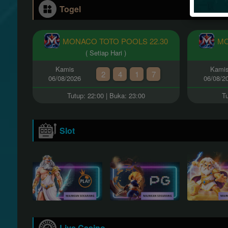
Togel
MONACO TOTO POOLS 22.30
MO
( Setiap Hari )
Kamis
Kami
2
4
1
7
06/08/2026
06/08/2
Tutup: 22:00 | Buka: 23:00
Tu
Slot
Live Casino