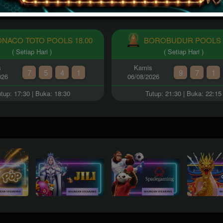
NACO TOTO POOLS 18.00
BOROBUDUR POOLS 2
( Setiap Hari )
( Setiap Hari )
s
Kamis
7
5
4
1
9
7
1
026
06/08/2026
tup: 17:30 | Buka: 18:30
Tutup: 21:30 | Buka: 22:15