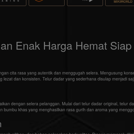
an Enak Harga Hemat Siap 
gan cita rasa yang autentik dan menggugah selera. Mengusung kons
lezat dan konsisten. Telur dadar yang sederhana disulap menjadi saj
 dengan selera pelanggan. Mulai dari telur dadar original, telur dada
n bumbu khas yang menghasilkan rasa gurih dan aroma yang mengg
n