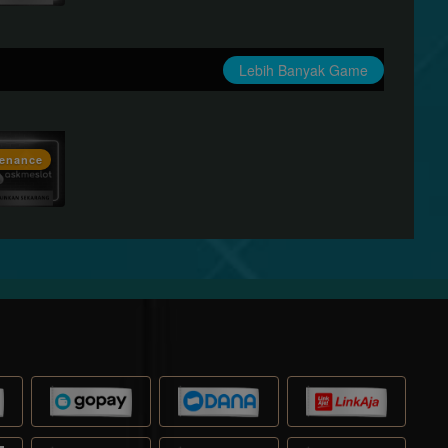
Lebih Banyak Game
tenance