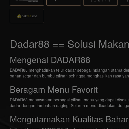
Dadar88 == Solusi Makan
Mengenal DADAR88
DADAR88 menghadirkan telur dadar sebagai hidangan utama den
bahan segar dan bumbu pilihan sehingga menghasilkan rasa yang 
Beragam Menu Favorit
DADAR88 menawarkan berbagai pilihan menu yang dapat disesuaikan
dadar dengan tambahan daging. Seluruh menu dipadukan denga
Mengutamakan Kualitas Baha