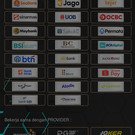
Bekerja sama dengan PROVIDER :