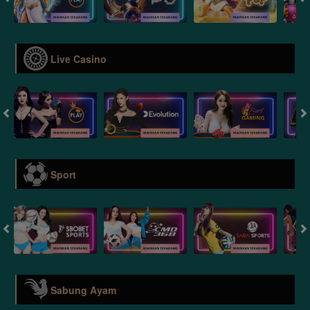
Live Casino
Sport
Sabung Ayam