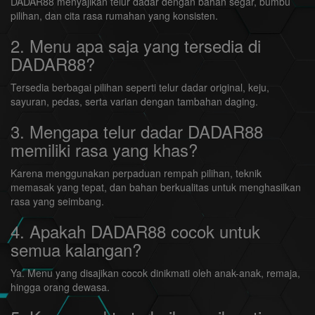
DADAR88 menyajikan telur dadar dengan bahan segar, bumbu
pilihan, dan cita rasa rumahan yang konsisten.
2. Menu apa saja yang tersedia di
DADAR88?
Tersedia berbagai pilihan seperti telur dadar original, keju,
sayuran, pedas, serta varian dengan tambahan daging.
3. Mengapa telur dadar DADAR88
memiliki rasa yang khas?
Karena menggunakan perpaduan rempah pilihan, teknik
memasak yang tepat, dan bahan berkualitas untuk menghasilkan
rasa yang seimbang.
4. Apakah DADAR88 cocok untuk
semua kalangan?
Ya. Menu yang disajikan cocok dinikmati oleh anak-anak, remaja,
hingga orang dewasa.