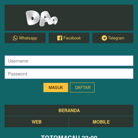
Whatsapp
Facebook
Telegram
DAFTAR
BERANDA
WEB
MOBILE
TOTOMACAU 22:00